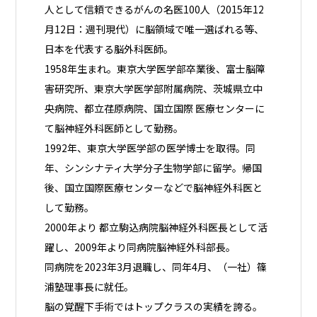
人として信頼できるがんの名医100人（2015年12
月12日：週刊現代）に脳領域で唯一選ばれる等、
日本を代表する脳外科医師。
1958年生まれ。東京大学医学部卒業後、富士脳障
害研究所、東京大学医学部附属病院、茨城県立中
央病院、都立荏原病院、国立国際 医療センターに
て脳神経外科医師として勤務。
1992年、東京大学医学部の医学博士を取得。同
年、シンシナティ大学分子生物学部に留学。帰国
後、国立国際医療センターなどで脳神経外科医と
して勤務。
2000年より 都立駒込病院脳神経外科医長として活
躍し、2009年より同病院脳神経外科部長。
同病院を2023年3月退職し、同年4月、（一社）篠
浦塾理事長に就任。
脳の覚醒下手術ではトップクラスの実績を誇る。